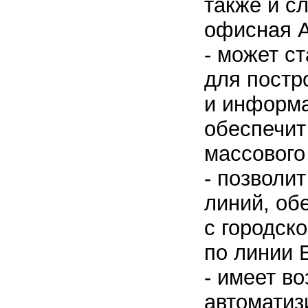
также и с
офисная 
- может с
для постр
и информа
обеспечит
массового
- позволи
линий, об
с городск
по линии 
- имеет в
автомати