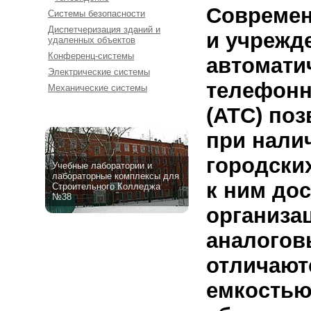
Совреме
Системы безопасности
Диспетчеризация зданий и
и учрежд
удаленных объектов
Конференц-системы
автомати
Электрические системы
телефонн
Механические системы
(АТС) по
при нали
городски
Учебные лаборатории и
лабораторные комплексы для
к ним до
Строительного Колледжа
№38
организа
аналогов
отличают
емкостью