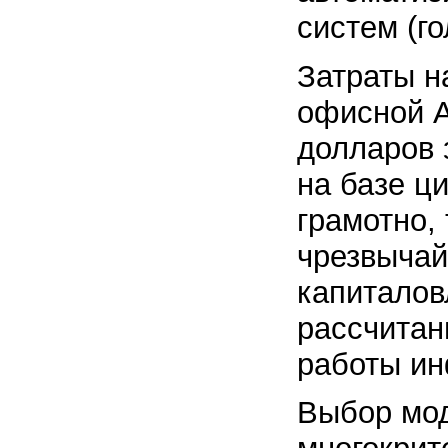
систем (г
Затраты н
офисной А
долларов 
на базе ц
грамотно,
чрезвыча
капиталов
рассчитан
работы ин
Выбор мо