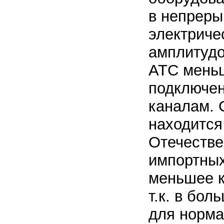
в непреры
электриче
амплитудо
АТС мень
подключен
каналам. 
находится
Отечестве
импортных
меньшее к
т.к. в бол
для норма