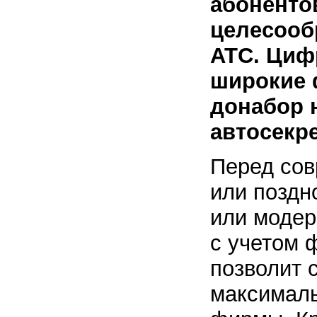
абоненто
целесооб
АТС. Циф
широкие 
донабор 
автосекре
Перед сов
или поздн
или модер
с учетом
позволит 
максимал