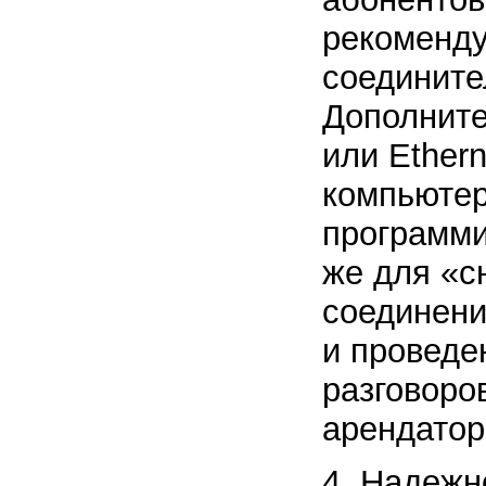
рекоменду
соедините
Дополнит
или Ether
компьютер
программи
же для «с
соединени
и проведе
разговоро
арендатор
4. Надежн