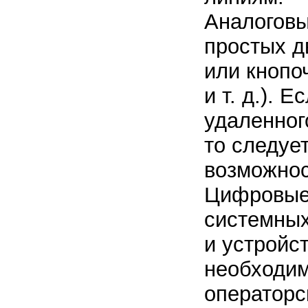
Аналоговы
простых д
или кнопо
и т. д.). 
удаленного
то следуе
возможнос
Цифровые 
системных
и устройс
необходим
операторс