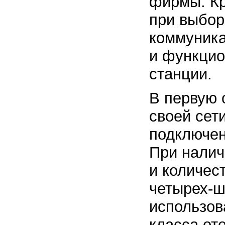
фирмы. К
при выбор
коммуника
и функци
станции.
В первую 
своей сети
подключен
При налич
и количес
четырех-ш
использов
класса от