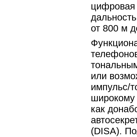
цифровая
дальность
от 800 м д
Функцион
телефонов
тональны
или возмо
импульс/т
широкому 
как донаб
автосекрет
(DISA). П