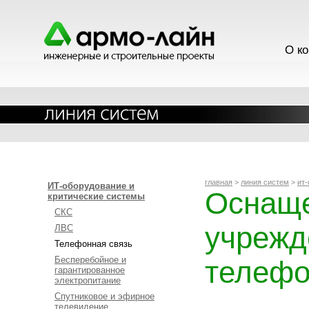
О к
главная
>
линия систем
>
ит-
ИТ-оборудование и
Оснаще
критические системы
СКС
учрежд
ЛВС
Телефонная связь
Бесперебойное и
телефо
гарантированное
электропитание
Спутниковое и эфирное
телевидение