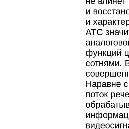
не влияет 
и восстан
и характе
АТС значи
аналогово
функций ц
сотнями. 
совершенн
Наравне с
поток реч
обрабатыв
информаци
видеосигна