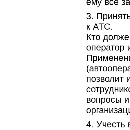
ему все з
3. Принят
к АТС.
Кто долже
оператор 
Применени
(автоопер
позволит 
сотрудник
вопросы и
организац
4. Учесть