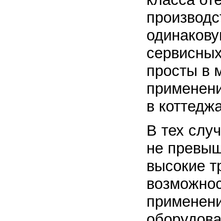
производс
одинакову
сервисных
просты в 
применени
в коттедж
В тех слу
не превыш
высокие т
возможнос
применени
оборудова