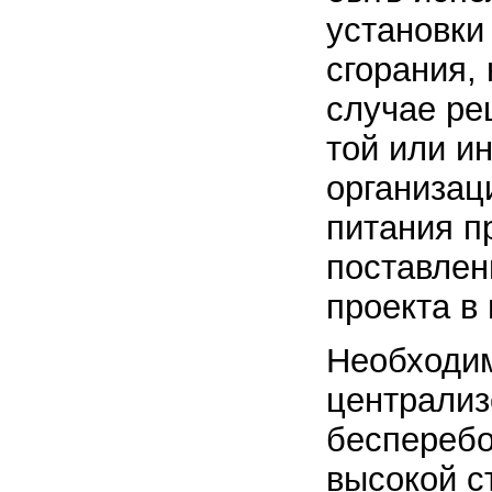
установки
сгорания,
случае ре
той или и
организац
питания п
поставлен
проекта в
Необходим
централиз
бесперебо
высокой с