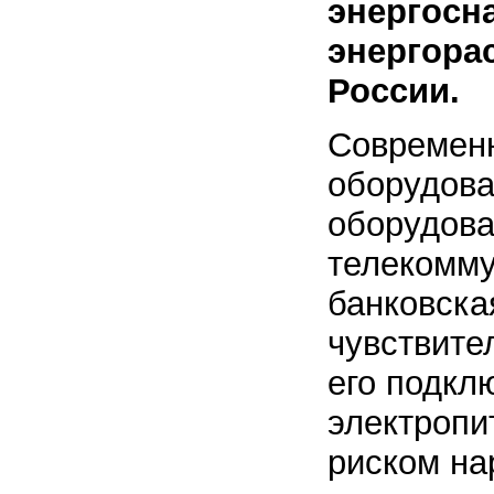
энергосн
энергора
России.
Современн
оборудова
оборудова
телекомму
банковска
чувствите
его подкл
электропи
риском на