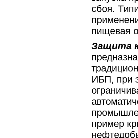
сбоя. Тип
применен
пищевая о
Защита к
предназна
традицио
ИБП, при 
ограничив
автоматич
промышле
пример кр
нефтедоб