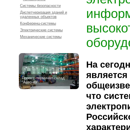
Системы безопасности
информ
Диспетчеризация зданий и
удаленных объектов
высоко
Конференц-системы
Электрические системы
Механические системы
оборуд
На сегод
является
Проект: терминал-склад
"Авто-49"
общеизве
что сист
электроп
Российск
характер