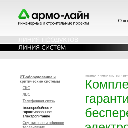
О к
главная
>
линия систем
>
ит-
ИТ-оборудование и
Компле
критические системы
СКС
гарант
ЛВС
Телефонная связь
Бесперебойное и
беспер
гарантированное
электропитание
электр
Спутниковое и эфирное
телевидение