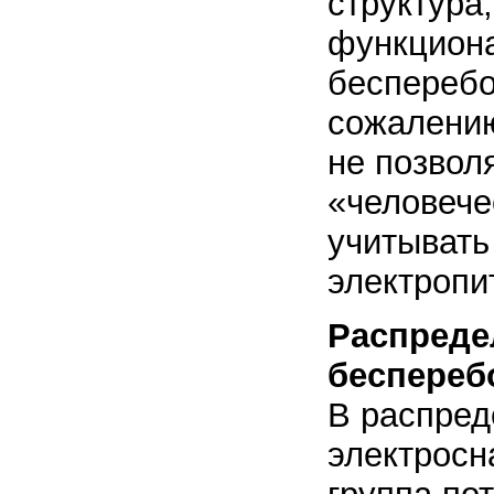
структура
функциона
бесперебо
сожалению
не позвол
«человече
учитывать
электропи
Распреде
беспереб
В распред
электросн