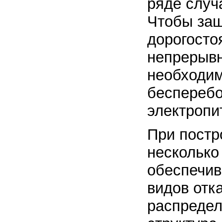
ряде случ
Чтобы защ
дорогосто
непрерывн
необходим
бесперебо
электропи
При постр
несколько
обеспечив
видов отк
распредел