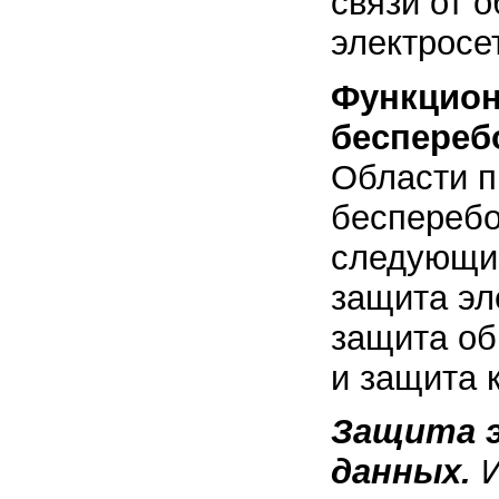
связи от 
электросе
Функцион
беспереб
Области п
бесперебо
следующи
защита эл
защита об
и защита 
Защита 
данных.
И