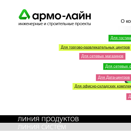
О к
Для гостин
Для торгово-развлекательных центров
Для сетевых магазинов
Для сетевых 
Для Дата-центров
Для офисно-складских компле
Д