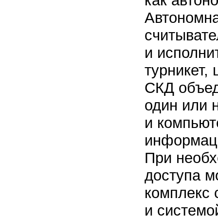
как автон
Автономна
считывате
и исполни
турникет,
СКД объед
один или 
и компьют
информаци
При необх
доступа м
комплекс 
и системо