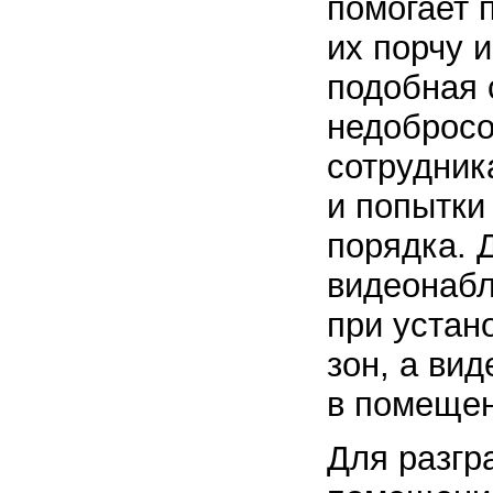
помогает 
их порчу 
подобная 
недобросо
сотрудник
и попытки
порядка. 
видеонаб
при устан
зон, а ви
в помещен
Для разгр