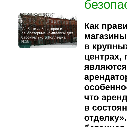
безопа
Как прав
Учебные лаборатории и
лабораторные комплексы для
магазины
Строительного Колледжа
№38
в крупны
центрах, 
являются
арендато
особеннос
что арен
в состоян
отделку».