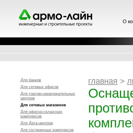
О к
главная
>
л
Для банков
Для сетевых офисов
Оснаще
Для торгово-развлекательных
центров
против
Для сетевых магазинов
Для офисно-складских
комплексов
компле
Для Дата-центров
Для гостиничных комплексов