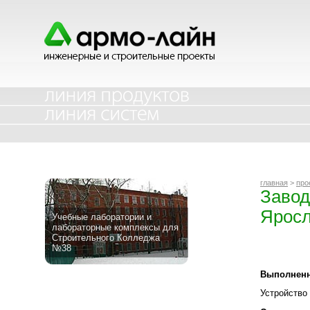
главная
>
про
Завод
Яросл
Учебные лаборатории и
лабораторные комплексы для
Строительного Колледжа
№38
Выполненн
Устройство