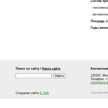
Состав про
- тепломех
- автомати
Площадь п
Годы реали
Поиск по сайту /
Карта сайта
Контактна
125167, Мос
Телефон: +7
info@armo-li
Создание сайта
E.Soft
Copyright AR