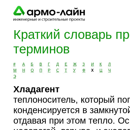
Краткий словарь п
терминов
#
А
Б
В
Г
Д
Е
Ж
З
И
К
Л
М
Н
О
П
Р
С
Т
У
Ф
Х
Ц
Ч
Э
Хладагент
теплоноситель, который по
конденсируется в замкнуто
отдавая при этом тепло. О