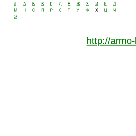
#
А
Б
В
Г
Д
Е
Ж
З
И
К
Л
М
Н
О
П
Р
С
Т
У
Ф
Х
Ц
Ч
Э
http://armo-