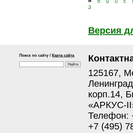
М
Н
О
П
Р
Э
Версия д
Поиск по сайту /
Карта сайта
Контактн
125167, М
Ленинградс
корп.14, 
«АРКУС-II
Телефон: +
+7 (495) 7