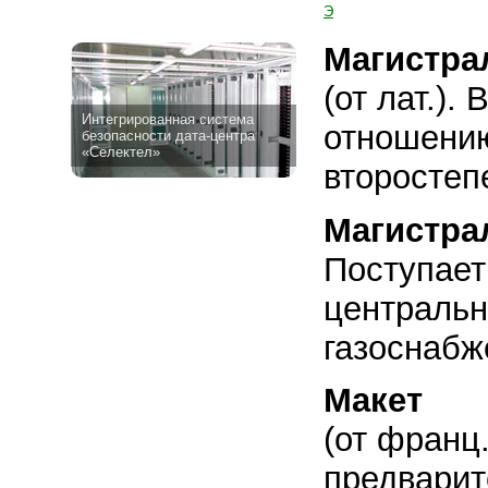
Э
Магистра
(от лат.).
Интегрированная система
отношению
безопасности дата-центра
«Селектел»
второстеп
Магистра
Поступает
центральн
газоснабж
Макет
(от франц.
предварит