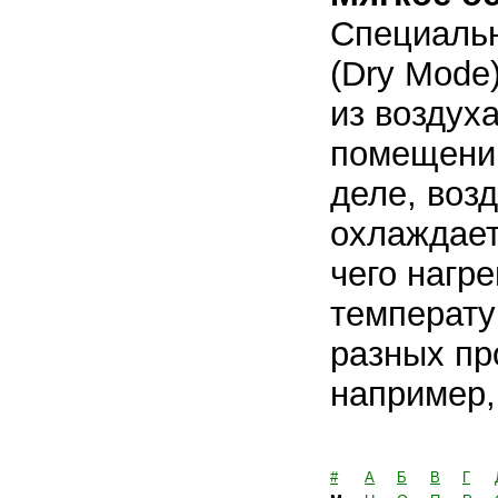
Специаль
(Dry Mode
из воздух
помещении
деле, воз
охлаждает
чего нагр
температу
разных пр
например, 
#
А
Б
В
Г