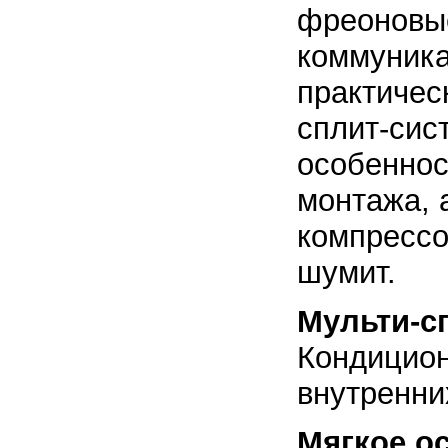
фреоновые
коммуника
практичес
сплит-сис
особеннос
монтажа, 
компрессо
шумит.
Мульти-с
Кондицион
внутренни
Мягкое о