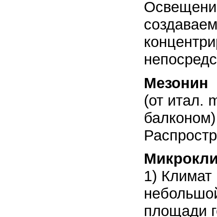
Освещение
создаваем
концентри
непосредс
Мезонин
(от итал. 
балконом)
Распростр
Микрокл
1) Климат
небольшой
площади го