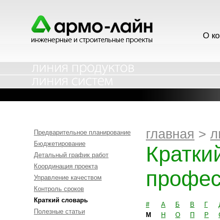
О к
главная
>
л
Предварительное планирование
Бюджетирование
Кратки
Детальный график работ
Координация проекта
профес
Управление качеством
Контроль сроков
Краткий словарь
#
А
Б
В
Г
Полезные статьи
М
Н
О
П
Р