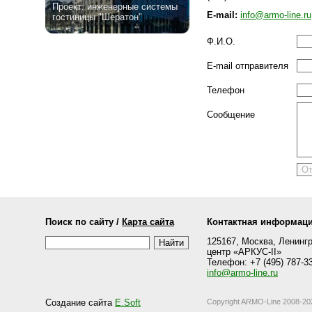
Проект: инженерные системы
E-mail:
info
@armo-line.ru
гостиницы "Шератон"
Ф.И.О.
E-mail отправителя
Телефон
Сообщение
Поиск по сайту /
Карта сайта
Контактная информац
125167, Москва, Ленингра
центр «АРКУС-II»
Телефон: +7 (495) 787-33
info@armo-line.ru
Создание сайта
E.Soft
Copyright ARMO-Line 2008-20